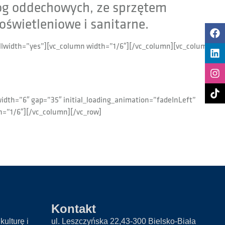
róg oddechowych, ze sprzętem
świetleniowe i sanitarne.
ullwidth=”yes”][vc_column width=”1/6″][/vc_column][vc_column
width=”6″ gap=”35″ initial_loading_animation=”fadeInLeft”
h=”1/6″][/vc_column][/vc_row]
Kontakt
kulturę i
ul. Leszczyńska 22,43-300 Bielsko-Biała