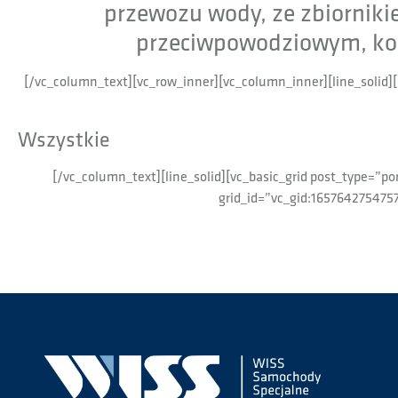
przewozu wody, ze zbiorniki
przeciwpowodziowym, kont
[/vc_column_text][vc_row_inner][vc_column_inner][line_solid
Wszystkie
[/vc_column_text][line_solid][vc_basic_grid post_type=”p
grid_id=”vc_gid:165764275475