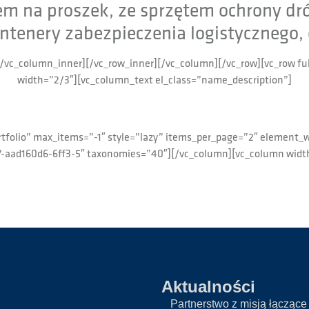
em na proszek, ze sprzętem ochrony d
enery zabezpieczenia logistycznego, o
][/vc_column_inner][/vc_row_inner][/vc_column][/vc_row][vc_row f
width=”2/3″][vc_column_text el_class=”name_description”]
ortfolio” max_items=”-1″ style=”lazy” items_per_page=”2″ element_
7-aad160d6-6ff3-5″ taxonomies=”40″][/vc_column][vc_column widt
Aktualności
Partnerstwo z misją łączące 