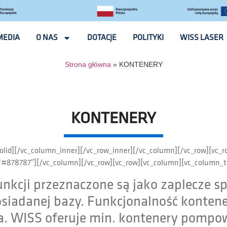
MEDIA
O NAS
DOTACJE
POLITYKI
WISS LASER
Strona główna
»
KONTENERY
KONTENERY
e_solid][/vc_column_inner][/vc_row_inner][/vc_column][/vc_row]
=”#878787″][/vc_column][/vc_row][vc_row][vc_column][vc_column_tex
unkcji przeznaczone są jako zaplecze s
siadanej bazy. Funkcjonalność kontene
nta. WISS oferuje min. kontenery pomp