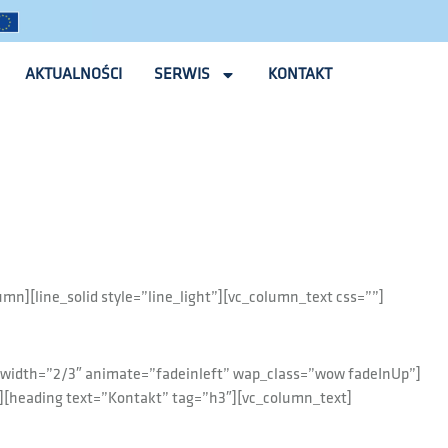
AKTUALNOŚCI
SERWIS
KONTAKT
n][line_solid style=”line_light”][vc_column_text css=””]
 width=”2/3″ animate=”fadeinleft” wap_class=”wow fadeInUp”]
[heading text=”Kontakt” tag=”h3″][vc_column_text]