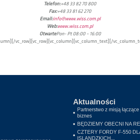
Telefon:
+48 33 82 70 800
Fax:
+48 33 81 62 270
Email:
info@www.wiss.com.pl
Web:
www.wiss.com.pl
Otwarte
Pon- Pt 08:00 – 16:00
lumn][/vc_row][vc_row][vc_column][vc_column_text][/vc_column_t
Aktualności
Partnerstwo z misją łączące 
biznes
BĘDZIEMY OBECNI NA RE
CZTERY FORDY F-550 DL
ISLANDZKICH...