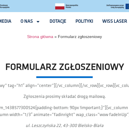
MEDIA
O NAS
DOTACJE
POLITYKI
WISS LASER
Strona główna
»
Formularz zgłoszeniowy
FORMULARZ ZGŁOSZENIOWY
y” tag=”h1″ align=”center”][/vc_column][/vc_row][vc_row][vc_colum
Zgłoszenia prosimy składać drogą mailową.​
tom_1438577300524{padding-bottom: 90px !important;}”][vc_column
lumn width=”1/3″ animate=”fadinright” wap_class=”wow fadeInUp”]
ul. Leszczyńska 22, 43-300 Bielsko-Biała