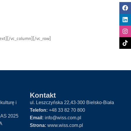
ext][/vc_column][/vc_row]
Kontakt
kulturę i
ul. Leszczyńska 22,43-300 Bielsko-Biała
Telefon:
+48 33 82 70 800
AS 2025
Email:
info@wiss.com.pl
A
Strona:
www.wiss.com.pl