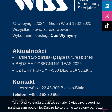
@ Copyright 2024 – Grupa WISS 1932-2025.
Wszystkie prawa zarezerwowane.
Wykonanie i obsługa
Coś Wymyślę
Aktualności
Partnerstwo z misją łączące kulturę i biznes
BĘDZIEMY OBECNI NA REAS 2025
CZTERY FORDY F-550 DLA ISLANDZKICH...
Kontakt
ul. Leszczyńska 22,43-300 Bielsko-Biała
Telefon:
+48 33 82 70 800
Email:
info@wiss.com.pl
Ta strona korzysta z ciasteczek aby świadczyć usługi na
najwyższym poziomie. Dalsze korzystanie ze strony oznacza,
Strona:
www.wiss.com.pl