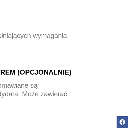
ełniających wymagania
EREM (OPCJONALNIE)
 omawiane są
dydata. Może zawierać