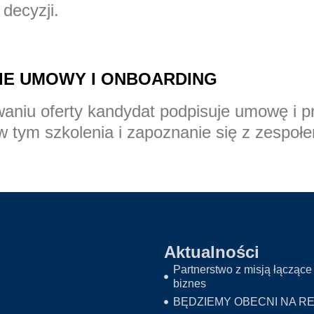
 decyzji.
NIE UMOWY I ONBOARDING
aniu oferty kandydat podpisuje umowę i p
 tym szkolenia i zapoznanie się z zespoł
Aktualności
Partnerstwo z misją łączące 
biznes
BĘDZIEMY OBECNI NA RE