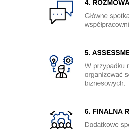
4. ROZMOWA
Główne spotka
współpracowni
5. ASSESSM
W przypadku r
organizować se
biznesowych.
6. FINALNA
Dodatkowe spo