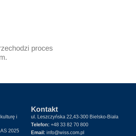
rzechodzi proces
em.
Kontakt
kulturę i
ul. Leszczyńska 22,43-300 Bielsko-Biała
Telefon:
+48 33 82 70 800
AS 2025
Email:
info@wiss.com.pl