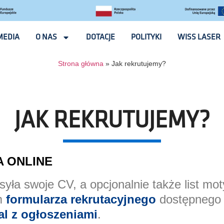
MEDIA
O NAS
DOTACJE
POLITYKI
WISS LASER
Strona główna
»
Jak rekrutujemy?
JAK REKRUTUJEMY?
A ONLINE
yła swoje CV, a opcjonalnie także list mo
m
formularza rekrutacyjnego
dostępnego n
al z ogłoszeniami
.