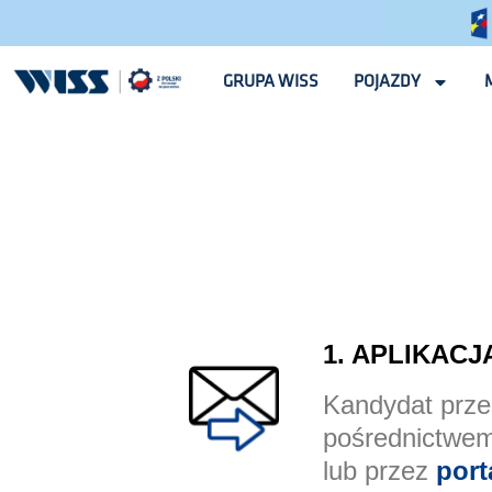
GRUPA WISS
POJAZDY
1. APLIKACJ
Kandydat przes
pośrednictwe
lub przez
port