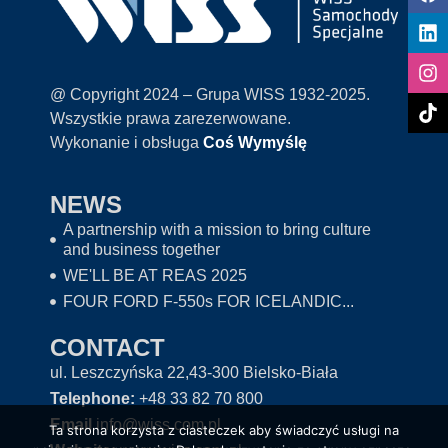
@ Copyright 2024 – Grupa WISS 1932-2025.
Wszystkie prawa zarezerwowane.
Wykonanie i obsługa
Coś Wymyślę
NEWS
A partnership with a mission to bring culture
and business together
WE'LL BE AT REAS 2025
FOUR FORD F-550s FOR ICELANDIC...
CONTACT
ul. Leszczyńska 22,43-300 Bielsko-Biała
Telephone:
+48 33 82 70 800
Email
info@wiss.com.pl
Ta strona korzysta z ciasteczek aby świadczyć usługi na