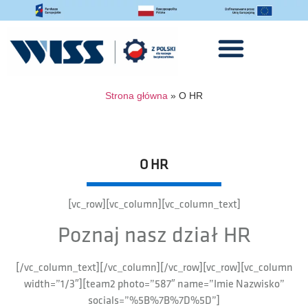
Strona główna
»
O HR
O HR
[vc_row][vc_column][vc_column_text]
Poznaj nasz dział HR
[/vc_column_text][/vc_column][/vc_row][vc_row][vc_column
width=”1/3″][team2 photo=”587″ name=”Imie Nazwisko”
socials=”%5B%7B%7D%5D”]