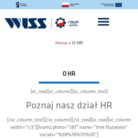
Home
»
O HR
O HR
[vc_row][vc_column][vc_column_text]
Poznaj nasz dział HR
[/vc_column_text][/vc_column][/vc_row][vc_row][vc_column
width=”1/3″][team2 photo=”587″ name=”Imie Nazwisko”
socials=”%5B%7B%7D%5D”]