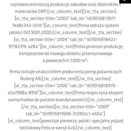
najnowocześniejszą produkcję zabudów oraz zbiorników z
materiałów GRP;[/vc_column_text][/vc_tta_section]
[vc_tta_section title=”2003″ tab_id=”1619016817877-
7ed8c343-251b”][vc_column_text]firma wdraża system
jakości ISO 9001:2000;[/vc_column_text][/vc_tta_section]
[vc_tta_section title=”2004″ tab_id=”1619016818422-
977823fb-a28a”][vc_column_text]firma przenosi produkcję
kompozytów do nowego obiektu przemysłowego
o powierzchni 7.000 m²;
firma zostaje właścicielem producenta pomp pożarniczych
Ruberg AB;[/vc_column_text][/vc_tta_section]
[vc_tta_section title=”2006″ tab_id=”1619016818970-
e2a7988a-8916″][vc_column_text]firma rozpoczyna eksport
samochodów do państw skandynawskich[/vc_column_text]
[/vc_tta_section][vc_tta_section title=”2009″
tab_id=”1619016819606-313902c1-e60a”]
[vc_column_text]powstaje pierwszy, polski, specjalny pojazd
lotniskowy Felix w wersji 6×6;[/vc_column_text]