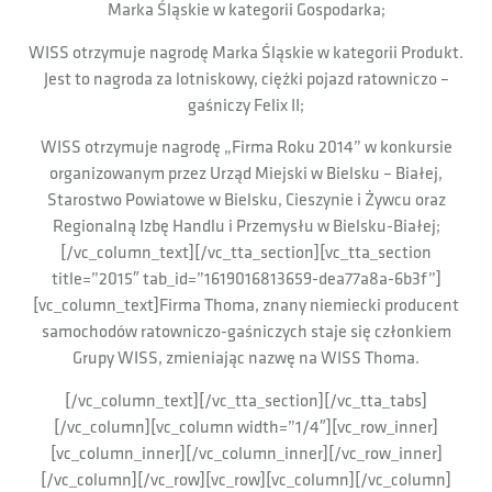
Marka Śląskie w kategorii Gospodarka;
WISS otrzymuje nagrodę Marka Śląskie w kategorii Produkt.
Jest to nagroda za lotniskowy, ciężki pojazd ratowniczo –
gaśniczy Felix II;
WISS otrzymuje nagrodę „Firma Roku 2014” w konkursie
organizowanym przez Urząd Miejski w Bielsku – Białej,
Starostwo Powiatowe w Bielsku, Cieszynie i Żywcu oraz
Regionalną Izbę Handlu i Przemysłu w Bielsku-Białej;
[/vc_column_text][/vc_tta_section][vc_tta_section
title=”2015″ tab_id=”1619016813659-dea77a8a-6b3f”]
[vc_column_text]Firma Thoma, znany niemiecki producent
samochodów ratowniczo-gaśniczych staje się członkiem
Grupy WISS, zmieniając nazwę na WISS Thoma.
[/vc_column_text][/vc_tta_section][/vc_tta_tabs]
[/vc_column][vc_column width=”1/4″][vc_row_inner]
[vc_column_inner][/vc_column_inner][/vc_row_inner]
[/vc_column][/vc_row][vc_row][vc_column][/vc_column]