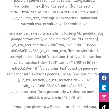
powstaje pierwszy samochód ratowniczo-gaśniczy;
[/vc_column_text][/vc_tta_section][vc_tta_section
title=”1996″ tab_id=”1619016814299-5e380c7c-c94d”]
[vc_column_text]powstaje pierwszy ciężki samochód
ratownictwa technicznego i chemicznego;
firma nawiązuje współpracę z firmą Ruberg AB, produkującą
pompy pożarnicze;[/vc_column_text][/vc_tta_section]
[vc_tta_section title=”2000″ tab_id=”1619016815552-
ab0a9a60-2284″][vc_column_text]firma otwiera dział
laserowej obróbki blach;[/vc_column_text][/vc_tta_section]
[vc_tta_section title=”2001″ tab_id=”1619016816196-
e3cb0a59-ef48″][vc_column_text]powstaje pierwszy
samochód lotniskowy na podwoziu MAN;[/vc_column_text]
[/vc_tta_section][vc_tta_section title=”2002″
tab_id=”1619016816776-ddca7641-f131″]
[vc_column_text]firma przenosi się w całości do nowego
obiektu o powierzchni 13.000 m²;
firma – jako pierwsza w Europie – uruchamia własną,