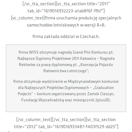
[/vc_tta_section][vc_tta_section title=”2011″
tab_id=”1619016932223-a1ab8f6f-ffb7″]
[vc_column_text]firma uruchamia produkcję specjalnych
samochodów lotniskowych w wersji 8×8;
firma zakłada oddział w Czechach;
firma WISS otrzymuje nagrodę Grand Prix Konkursu pt.
Najlepsze Dyplomy Projektowe 2011 Katowice – Nagroda
Rektorów za pracę dyplomową pt. „Koncepcja Pojazdu
Ratownictwa Lotniczego”;
firma otrzymuje wyróżnienie w Międzynarodowym konkursie
dla Najlepszych Projektów Dyplomowych – „Graduation
Projects” – konkurs organizowany przez Zamek Cieszyn,
Fundację Wyszehradzką oraz miesięcznik 2plus3D;
[/vc_column_text][/vc_tta_section][vc_tta_section
title=”2012″ tab_id=”1619016933487-f403f529-dd25″]