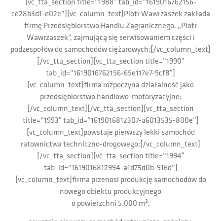
[vc_tta_section title=”1988″ tab_id=”1619016762156-
ce28b3d1-e02e”][vc_column_text]Piotr Wawrzaszek zakłada
firmę Przedsiębiorstwo Handlu Zagranicznego. „Piotr
Wawrzaszek”, zajmującą się serwisowaniem części i
podzespołów do samochodów ciężarowych;[/vc_column_text]
[/vc_tta_section][vc_tta_section title=”1990″
tab_id=”1619016762156-65e117e7-9cf8″]
[vc_column_text]firma rozpoczyna działalność jako
przedsiębiorstwo handlowo-motoryzacyjne;
[/vc_column_text][/vc_tta_section][vc_tta_section
title=”1993″ tab_id=”1619016812307-a6013535-800e”]
[vc_column_text]powstaje pierwszy lekki samochód
ratownictwa techniczno-drogowego;[/vc_column_text]
[/vc_tta_section][vc_tta_section title=”1994″
tab_id=”1619016812994-a1d75d0b-916d”]
[vc_column_text]firma przenosi produkcję samochodów do
nowego obiektu produkcyjnego
o powierzchni 5.000 m²;