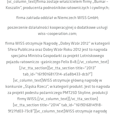
[vc_column_text]firma zostaje właścicielem firmy „Bumar –
Koszalin”, producenta podnośników ratowniczych i cywilnych;
firma zakłada oddział w Niemczech WISS GmbH;
poszerzenie działalności kooperacyjnej o dodatkowe usługi
wiss–cooperation.com;
firma WISS otrzymuje Nagrodę „Dobry Wzór 2012” w kategorii
Sfera Publiczna oraz Dobry Wzór Roku 2012 jest to nagroda
specjalna Ministra Gospodarki za projekt Lotniskowego
pojazdu ratowniczo -gaśniczego Felix 8×8;[/vc_column_text]
[/vc_tta_section][vc_tta_section title=”2013″
tab_id=”1619016817314-a5a8b433-dcb7″]
[vc_column_text]WISS otrzymuje główną nagrodę w
konkursie „Śląska Rzecz”, w kategorii produkt. Jest to nagroda
za projekt podestu pożarniczego PMT25D Skyline, produkcji
firmy WISS;[/vc_column_text][/vc_tta_section]
[vc_tta_section title=”2014″ tab_id=”1619016814918-
9f27fd03-73c8″][vc_column_text]WISS otrzymuje nagrodę