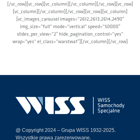
[/vc_row][vc_row][vc_column][/vc_column][/vc_row][vc_row]
[vc_column][/vc_column][/vc_row][vc_row][vc_column]
[vc_images_carousel images=”2612,2613,2614,2490″
img_size=”full” mode=”vertical” speed=”50000″
slides_per_view=”2″ hide_pagination_control=”yes”
wrap=”yes” el_class=”warstwa1″][/vc_column][/vc_row]
@ Copyright 2024 – Grupa WISS 1932-2025.
Wszystkie prawa zarezerwowane.