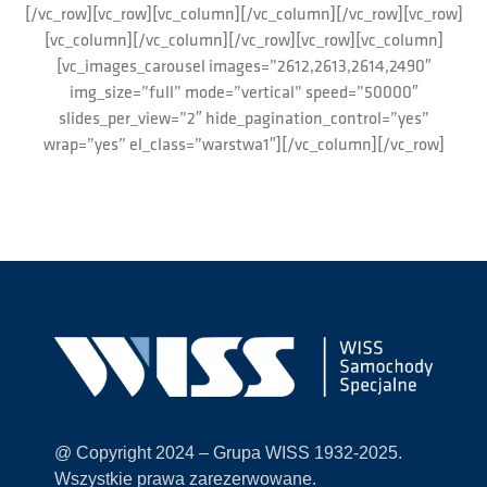
[/vc_row][vc_row][vc_column][/vc_column][/vc_row][vc_row]
[vc_column][/vc_column][/vc_row][vc_row][vc_column]
[vc_images_carousel images=”2612,2613,2614,2490″
img_size=”full” mode=”vertical” speed=”50000″
slides_per_view=”2″ hide_pagination_control=”yes”
wrap=”yes” el_class=”warstwa1″][/vc_column][/vc_row]
@ Copyright 2024 – Grupa WISS 1932-2025.
Wszystkie prawa zarezerwowane.