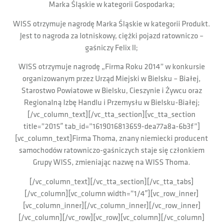
Marka Śląskie w kategorii Gospodarka;
WISS otrzymuje nagrodę Marka Śląskie w kategorii Produkt.
Jest to nagroda za lotniskowy, ciężki pojazd ratowniczo –
gaśniczy Felix II;
WISS otrzymuje nagrodę „Firma Roku 2014” w konkursie
organizowanym przez Urząd Miejski w Bielsku – Białej,
Starostwo Powiatowe w Bielsku, Cieszynie i Żywcu oraz
Regionalną Izbę Handlu i Przemysłu w Bielsku-Białej;
[/vc_column_text][/vc_tta_section][vc_tta_section
title=”2015″ tab_id=”1619016813659-dea77a8a-6b3f”]
[vc_column_text]Firma Thoma, znany niemiecki producent
samochodów ratowniczo-gaśniczych staje się członkiem
Grupy WISS, zmieniając nazwę na WISS Thoma.
[/vc_column_text][/vc_tta_section][/vc_tta_tabs]
[/vc_column][vc_column width=”1/4″][vc_row_inner]
[vc_column_inner][/vc_column_inner][/vc_row_inner]
[/vc_column][/vc_row][vc_row][vc_column][/vc_column]