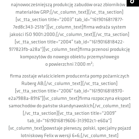
najnowocześniejszą produkcję zabudów oraz zbiorników z
materiałów GRP;[/vc_column_text][/vc_tta_section]
[vc_tta_section title=”2003″ tab_id=”1619016817877-
7ed8c343-251b”][vc_column_text]firma wdraża system
jakości ISO 9001:2000;[/vc_column_text][/vc_tta_section]
[vc_tta_section title=”2004″ tab_id=”1619016818422-
977823fb-a28a”][vc_column_text]firma przenosi produkcję
kompozytów do nowego obiektu przemysłowego
o powierzchni 7.000 m²;
firma zostaje właścicielem producenta pomp pożarniczych
Ruberg AB;[/vc_column_text][/vc_tta_section]
[vc_tta_section title=”2006″ tab_id=”1619016818970-
e2a7988a-8916″][vc_column_text]firma rozpoczyna eksport
samochodów do państw skandynawskich[/vc_column_text]
[/vc_tta_section][vc_tta_section title=”2009″
tab_id=”1619016819606-313902c1-e60a”]
[vc_column_text]powstaje pierwszy, polski, specjalny pojazd
lotniskowy Felix w wersji 6×6;[/vc_column_text]