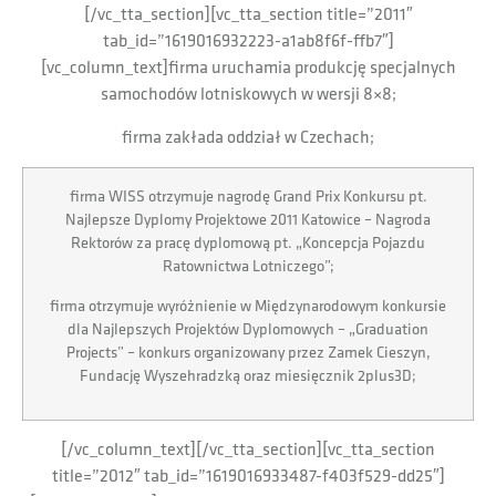
[/vc_tta_section][vc_tta_section title=”2011″
tab_id=”1619016932223-a1ab8f6f-ffb7″]
[vc_column_text]firma uruchamia produkcję specjalnych
samochodów lotniskowych w wersji 8×8;
firma zakłada oddział w Czechach;
firma WISS otrzymuje nagrodę Grand Prix Konkursu pt.
Najlepsze Dyplomy Projektowe 2011 Katowice – Nagroda
Rektorów za pracę dyplomową pt. „Koncepcja Pojazdu
Ratownictwa Lotniczego”;
firma otrzymuje wyróżnienie w Międzynarodowym konkursie
dla Najlepszych Projektów Dyplomowych – „Graduation
Projects” – konkurs organizowany przez Zamek Cieszyn,
Fundację Wyszehradzką oraz miesięcznik 2plus3D;
[/vc_column_text][/vc_tta_section][vc_tta_section
title=”2012″ tab_id=”1619016933487-f403f529-dd25″]