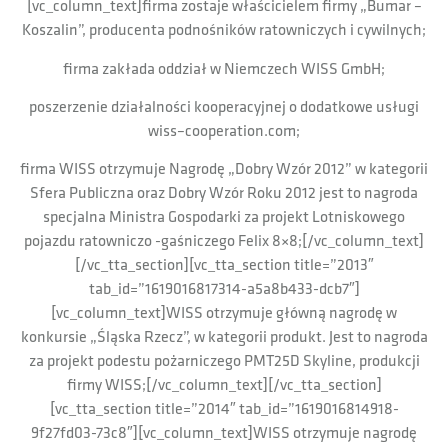
[vc_column_text]firma zostaje właścicielem firmy „Bumar –
Koszalin”, producenta podnośników ratowniczych i cywilnych;
firma zakłada oddział w Niemczech WISS GmbH;
poszerzenie działalności kooperacyjnej o dodatkowe usługi
wiss–cooperation.com;
firma WISS otrzymuje Nagrodę „Dobry Wzór 2012” w kategorii
Sfera Publiczna oraz Dobry Wzór Roku 2012 jest to nagroda
specjalna Ministra Gospodarki za projekt Lotniskowego
pojazdu ratowniczo -gaśniczego Felix 8×8;[/vc_column_text]
[/vc_tta_section][vc_tta_section title=”2013″
tab_id=”1619016817314-a5a8b433-dcb7″]
[vc_column_text]WISS otrzymuje główną nagrodę w
konkursie „Śląska Rzecz”, w kategorii produkt. Jest to nagroda
za projekt podestu pożarniczego PMT25D Skyline, produkcji
firmy WISS;[/vc_column_text][/vc_tta_section]
[vc_tta_section title=”2014″ tab_id=”1619016814918-
9f27fd03-73c8″][vc_column_text]WISS otrzymuje nagrodę