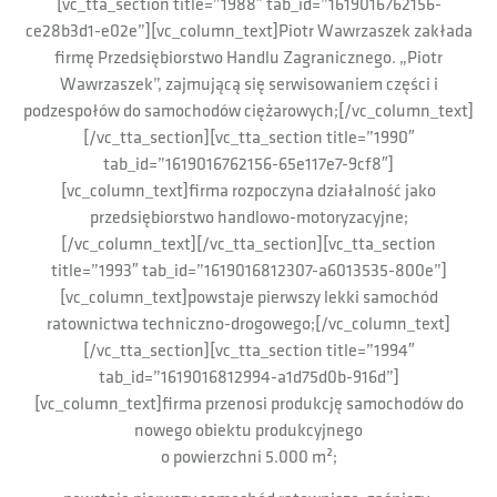
[vc_tta_section title=”1988″ tab_id=”1619016762156-
ce28b3d1-e02e”][vc_column_text]Piotr Wawrzaszek zakłada
firmę Przedsiębiorstwo Handlu Zagranicznego. „Piotr
Wawrzaszek”, zajmującą się serwisowaniem części i
podzespołów do samochodów ciężarowych;[/vc_column_text]
[/vc_tta_section][vc_tta_section title=”1990″
tab_id=”1619016762156-65e117e7-9cf8″]
[vc_column_text]firma rozpoczyna działalność jako
przedsiębiorstwo handlowo-motoryzacyjne;
[/vc_column_text][/vc_tta_section][vc_tta_section
title=”1993″ tab_id=”1619016812307-a6013535-800e”]
[vc_column_text]powstaje pierwszy lekki samochód
ratownictwa techniczno-drogowego;[/vc_column_text]
[/vc_tta_section][vc_tta_section title=”1994″
tab_id=”1619016812994-a1d75d0b-916d”]
[vc_column_text]firma przenosi produkcję samochodów do
nowego obiektu produkcyjnego
o powierzchni 5.000 m²;