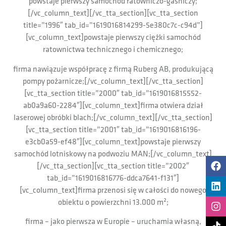
powstaje pierwszy samochód ratowniczo-gaśniczy;
[/vc_column_text][/vc_tta_section][vc_tta_section
title=”1996″ tab_id=”1619016814299-5e380c7c-c94d”]
[vc_column_text]powstaje pierwszy ciężki samochód
ratownictwa technicznego i chemicznego;
firma nawiązuje współpracę z firmą Ruberg AB, produkującą
pompy pożarnicze;[/vc_column_text][/vc_tta_section]
[vc_tta_section title=”2000″ tab_id=”1619016815552-
ab0a9a60-2284″][vc_column_text]firma otwiera dział
laserowej obróbki blach;[/vc_column_text][/vc_tta_section]
[vc_tta_section title=”2001″ tab_id=”1619016816196-
e3cb0a59-ef48″][vc_column_text]powstaje pierwszy
samochód lotniskowy na podwoziu MAN;[/vc_column_text]
[/vc_tta_section][vc_tta_section title=”2002″
tab_id=”1619016816776-ddca7641-f131″]
[vc_column_text]firma przenosi się w całości do nowego
obiektu o powierzchni 13.000 m²;
firma – jako pierwsza w Europie – uruchamia własną,