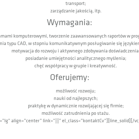
transport;
zarządzanie jakością, itp.
Wymagania:
ramami komputerowymi, tworzenie zaawansowanych raportów w progr
ia typu CAD, w stopniu komunikatywnym posługiwanie się językiem 
motywacja do rozwoju i aktywnego zdobywania doświadczenia
posiadanie umiejętności analitycznego myślenia;
chęć współpracy w grupie i kreatywność.
Oferujemy:
możliwość rozwoju;
nauki od najlepszych;
praktykę w dynamicznie rozwijającej się firmie;
możliwość zatrudnienia po stażu.
e=”lg” align=”center” link=”|||” el_class=”kontaktCv”][line_solid]