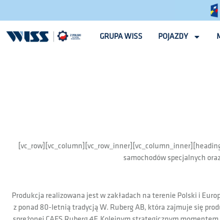
GRUPA WISS
POJAZDY
[vc_row][vc_column][vc_row_inner][vc_column_inner][heading
samochodów specjalnych oraz s
Produkcja realizowana jest w zakładach na terenie Polski i Eur
z ponad 80-letnią tradycją W. Ruberg AB, która zajmuje się p
sprężonej CAFS Ruberg 4F. Kolejnym strategicznym momentem 