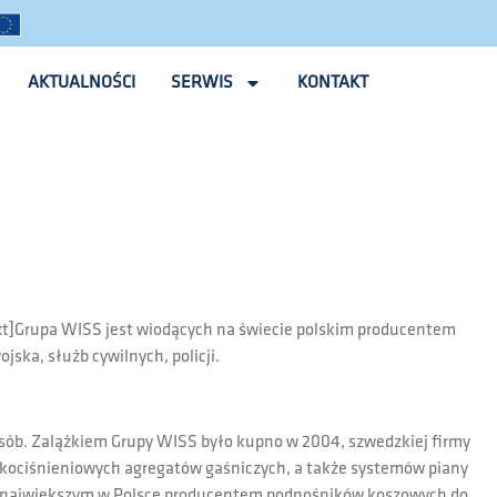
AKTUALNOŚCI
SERWIS
KONTAKT
xt]Grupa WISS jest wiodących na świecie polskim producentem
ska, służb cywilnych, policji.
 osób. Zalążkiem Grupy WISS było kupno w 2004, szwedzkiej firmy
okociśnieniowych agregatów gaśniczych, a także systemów piany
ą największym w Polsce producentem podnośników koszowych do