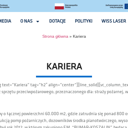
MEDIA
O NAS
DOTACJE
POLITYKI
WISS LASER
Strona główna
»
Kariera
KARIERA
 text=”Kariera” tag=”h2″ align=”center”][line_solid][vc_column_te
przętu przeciwpożarowego, przeznaczonego dla: straży pożarnej, woj
opy o łącznej powierzchni 60.000 m2, gdzie zatrudnia się ponad 800
rodukcją pomp pożarniczych, dozowników środka pianotwórczego, wys
był rok 2012, w którym zakupiono F.M. “BUMAR-KOSZALIN”, będąc