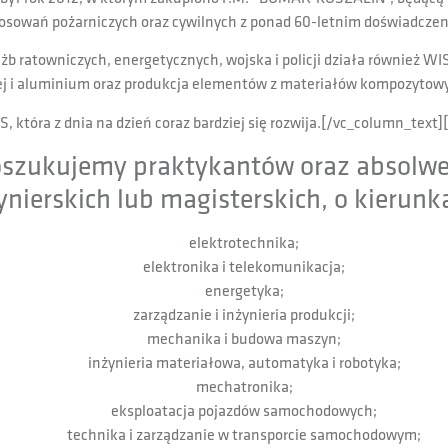
osowań pożarniczych oraz cywilnych z ponad 60-letnim doświadcze
b ratowniczych, energetycznych, wojska i policji działa również WIS
nej i aluminium oraz produkcja elementów z materiałów kompozytowy
która z dnia na dzień coraz bardziej się rozwija.[/vc_column_text]
szukujemy praktykantów oraz absolwen
ynierskich lub magisterskich, o kierunk
elektrotechnika;
elektronika i telekomunikacja;
energetyka;
zarządzanie i inżynieria produkcji;
mechanika i budowa maszyn;
inżynieria materiałowa, automatyka i robotyka;
mechatronika;
eksploatacja pojazdów samochodowych;
technika i zarządzanie w transporcie samochodowym;