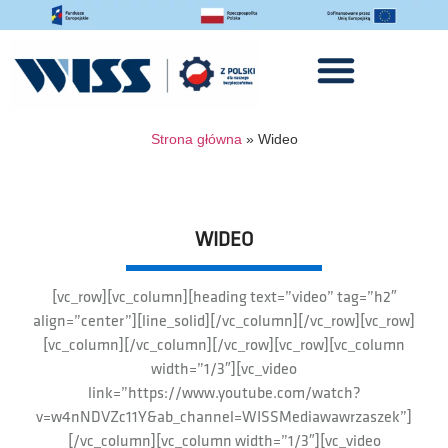
Strona główna
»
Wideo
WIDEO
[vc_row][vc_column][heading text=”video” tag=”h2″
align=”center”][line_solid][/vc_column][/vc_row][vc_row]
[vc_column][/vc_column][/vc_row][vc_row][vc_column
width=”1/3″][vc_video
link=”https://www.youtube.com/watch?
v=w4nNDVZc11Y&ab_channel=WISSMediawawrzaszek”]
[/vc_column][vc_column width=”1/3″][vc_video