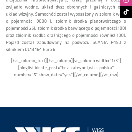
urządzenia filtrowentylacyjne, kratę przednią i boczną,
zwijadło wodne, układ dysz obronnych i gaśniczych oraz
układ wizyjny. Samochód został wyposażony w zbiornik wody
o pojemności 9000 l, zbiornik środka pianotwórczego o
pojemności 25l, zbiornik środka barwiącego o pojemności 100l
oraz zbiornik środka drażniącego o pojemności również 100l.
Pojazd został zabudowany na podwozu SCANIA P450 z
silnikiem DC13 164 Euro 6
[/vc_column_text][/vc_column][vc_column width=”1/3″]
[bloglist idcate_post=”bez-kategorii,wiss-polska”
number=”5″ show_date=”yes”][/vc_column][/vc_row]