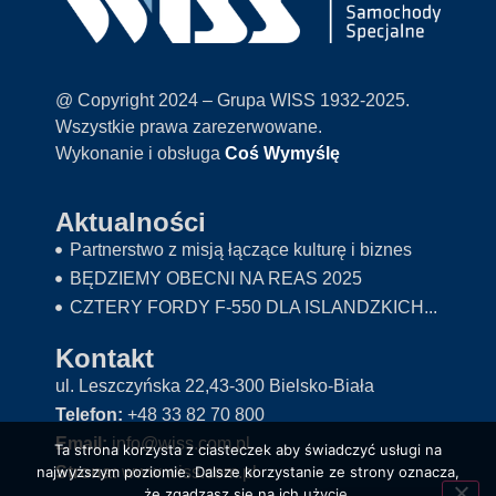
@ Copyright 2024 – Grupa WISS 1932-2025.
Wszystkie prawa zarezerwowane.
Wykonanie i obsługa
Coś Wymyślę
Aktualności
Partnerstwo z misją łączące kulturę i biznes
BĘDZIEMY OBECNI NA REAS 2025
CZTERY FORDY F-550 DLA ISLANDZKICH...
Kontakt
ul. Leszczyńska 22,43-300 Bielsko-Biała
Telefon:
+48 33 82 70 800
Email:
info@wiss.com.pl
Ta strona korzysta z ciasteczek aby świadczyć usługi na
Strona:
www.wiss.com.pl
najwyższym poziomie. Dalsze korzystanie ze strony oznacza,
że zgadzasz się na ich użycie.