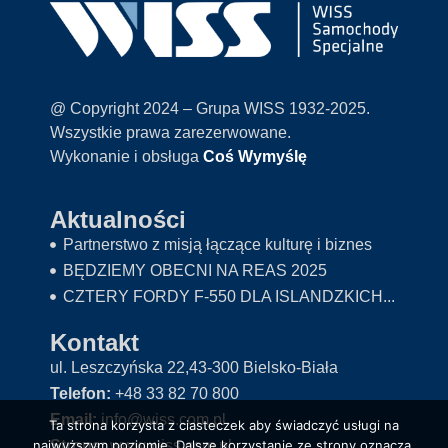
@ Copyright 2024 – Grupa WISS 1932-2025.
Wszystkie prawa zarezerwowane.
Wykonanie i obsługa
Coś Wymyślę
Aktualności
Partnerstwo z misją łączące kulturę i biznes
BĘDZIEMY OBECNI NA REAS 2025
CZTERY FORDY F-550 DLA ISLANDZKICH...
Kontakt
ul. Leszczyńska 22,43-300 Bielsko-Biała
Telefon:
+48 33 82 70 800
Email:
info@wiss.com.pl
Ta strona korzysta z ciasteczek aby świadczyć usługi na
Strona:
www.wiss.com.pl
najwyższym poziomie. Dalsze korzystanie ze strony oznacza,