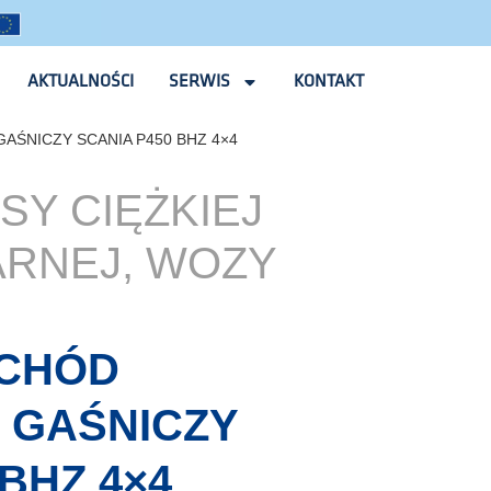
AKTUALNOŚCI
SERWIS
KONTAKT
AŚNICZY SCANIA P450 BHZ 4×4
SY CIĘŻKIEJ
ARNEJ
,
WOZY
OCHÓD
 GAŚNICZY
BHZ 4×4