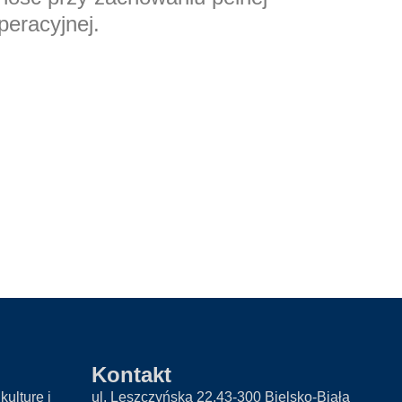
peracyjnej.
Kontakt
kulturę i
ul. Leszczyńska 22,43-300 Bielsko-Biała