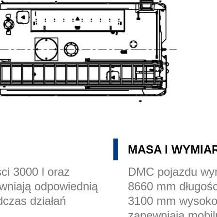
MASA I WYMIA
ci 3000 l oraz
DMC pojazdu wyn
ewniają odpowiednią
8660 mm długośc
dczas działań
3100 mm wysokoś
zapewniają mobil