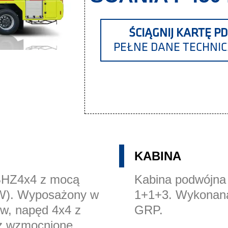
ŚCIĄGNIJ KARTĘ PD
PEŁNE DANE TECHNI
KABINA
BHZ4x4 z mocą
Kabina podwójna 
W). Wyposażony w
1+1+3. Wykonana
ów, napęd 4x4 z
GRP.
z wzmocnione