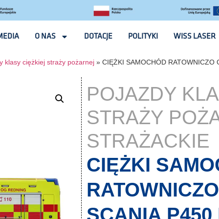
MEDIA
O NAS
DOTACJE
POLITYKI
WISS LASER
 klasy ciężkiej straży pożarnej
»
CIĘŻKI SAMOCHÓD RATOWNICZO G
POJAZDY KLA
STRAŻY POŻ
STRAŻACKIE
CIĘŻKI SAM
RATOWNICZO
SCANIA P450 