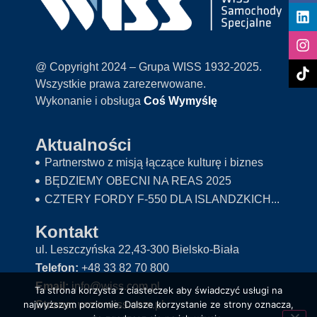
@ Copyright 2024 – Grupa WISS 1932-2025.
Wszystkie prawa zarezerwowane.
Wykonanie i obsługa
Coś Wymyślę
Aktualności
Partnerstwo z misją łączące kulturę i biznes
BĘDZIEMY OBECNI NA REAS 2025
CZTERY FORDY F-550 DLA ISLANDZKICH...
Kontakt
ul. Leszczyńska 22,43-300 Bielsko-Biała
Telefon:
+48 33 82 70 800
Email:
info@wiss.com.pl
Ta strona korzysta z ciasteczek aby świadczyć usługi na
najwyższym poziomie. Dalsze korzystanie ze strony oznacza,
Strona:
www.wiss.com.pl