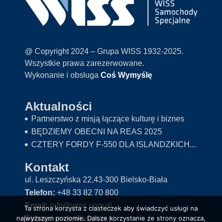
@ Copyright 2024 – Grupa WISS 1932-2025.
Wszystkie prawa zarezerwowane.
Wykonanie i obsługa
Coś Wymyślę
Aktualności
Partnerstwo z misją łączące kulturę i biznes
BĘDZIEMY OBECNI NA REAS 2025
CZTERY FORDY F-550 DLA ISLANDZKICH...
Kontakt
ul. Leszczyńska 22,43-300 Bielsko-Biała
Telefon:
+48 33 82 70 800
Email:
info@wiss.com.pl
Ta strona korzysta z ciasteczek aby świadczyć usługi na
Strona:
www.wiss.com.pl
najwyższym poziomie. Dalsze korzystanie ze strony oznacza,