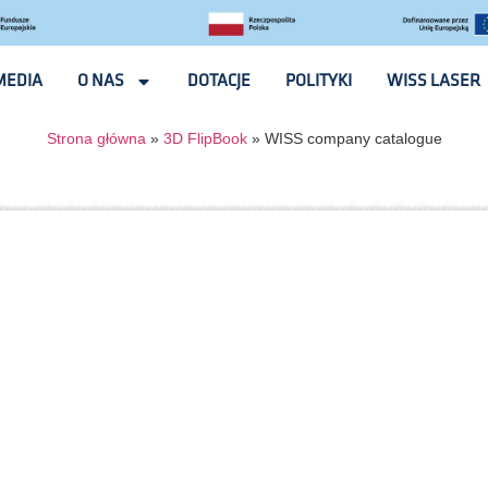
MEDIA
O NAS
DOTACJE
POLITYKI
WISS LASER
Strona główna
»
3D FlipBook
»
WISS company catalogue