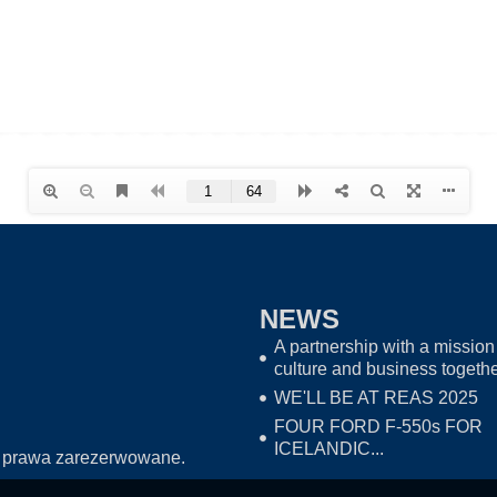
NEWS
A partnership with a mission 
culture and business togeth
WE'LL BE AT REAS 2025
FOUR FORD F-550s FOR
ICELANDIC...
 prawa zarezerwowane.